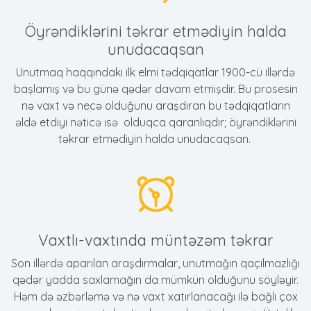
Öyrəndiklərini təkrar etmədiyin halda
unudacaqsan
Unutmaq haqqındakı ilk elmi tədqiqatlar 1900-cü illərdə
başlamış və bu günə qədər davam etmişdir. Bu prosesin
nə vaxt və necə olduğunu araşdıran bu tədqiqatların
əldə etdiyi nəticə isə olduqca qaranlıqdır; öyrəndiklərini
təkrar etmədiyin halda unudacaqsan.
Vaxtlı-vaxtında müntəzəm təkrar
Son illərdə aparılan araşdırmalar, unutmağın qaçılmazlığı
qədər yadda saxlamağın da mümkün olduğunu söyləyir.
Həm də əzbərləmə və nə vaxt xatırlanacağı ilə bağlı çox