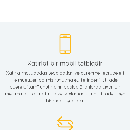
Xatırlat bir mobil tətbiqdir
Xatırlatma, yaddaş tədqiqatları və öyrənmə təcrübələri
ilə müəyyən edilmiş "unutma əyrilərindən" istifadə
edərək, "tam" unutmanın başladığı anlarda çıxarılan
məlumatları xatırlatmaq və saxlamaq üçün istifadə edən
bir mobil tətbiqdir.