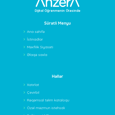
Dijital Öğrenmenin Ötesinde
Sürətli Menyu
Ana səhifə
İstinadlar
Məxfilik Siyasəti
Əlaqə saxla
Həllər
Xatırlat
Çevirbil
Rəqəmsal təlim kataloqu
Özəl məzmun istehsalı