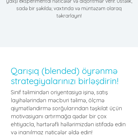
yaxşı eksperimental nəticələr və alqoritmlər verir. Üstəlik,
sadə bir şəkildə; vaxtında və müntəzəm olaraq
təkrarlayın!
Qarışıq (blended) öyrənmə
strategiyalarınızı birləşdirin!
Sinif təlimindən oriyentasiya işinə, satış
layihələrindən məcburi təlimə, ölçmə
qiymətləndirmə sorğularından təşkilat üçün
motivasiyanı artırmağa qədər bir çox
ehtiyacla, hərtərəfli həllərimizdən istifadə edin
və inanılmaz nəticələr əldə edin!