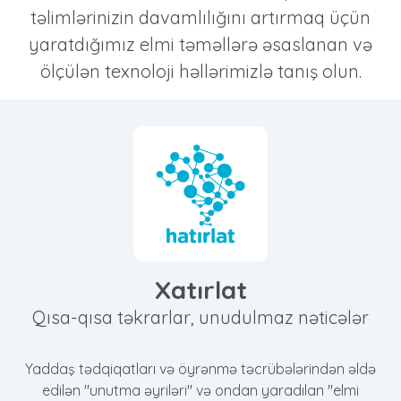
təlimlərinizin davamlılığını artırmaq üçün
yaratdığımız elmi təməllərə əsaslanan və
ölçülən texnoloji həllərimizlə tanış olun.
Xatırlat
Qısa-qısa təkrarlar, unudulmaz nəticələr
Yaddaş tədqiqatları və öyrənmə təcrübələrindən əldə
edilən "unutma əyriləri" və ondan yaradılan "elmi