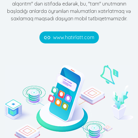
alqoritm" dən istifadə edərək, bu, "tam" unutmanın
başladığı anlarda öyrənilən məlumatları xatırlatmaq və
saxlamaq məqsədi daşıyan mobil tətbiqetməmizdir.
www.hatirlatt.com