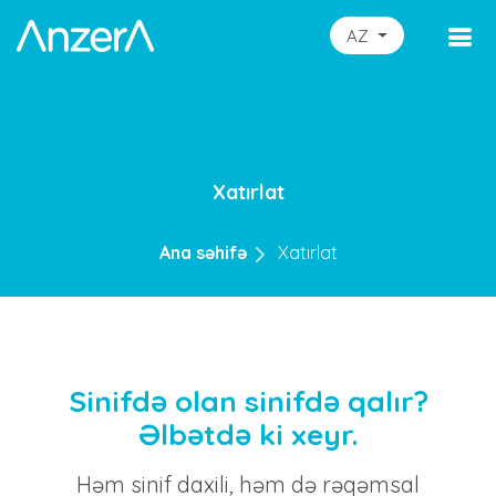
AZ
Xatırlat
Ana səhifə
Xatırlat
Sinifdə olan sinifdə qalır?
Əlbətdə ki xeyr.
Həm sinif daxili, həm də rəqəmsal