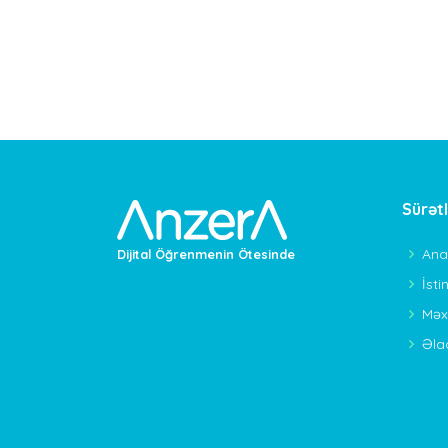
Sürət
Ana
Dijital Öğrenmenin Ötesinde
İsti
Məxf
Əla