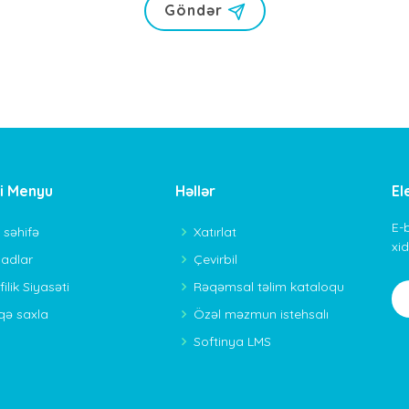
Göndər
li Menyu
Həllər
El
E-
 səhifə
Xatırlat
xi
nadlar
Çevirbil
ilik Siyasəti
Rəqəmsal təlim kataloqu
qə saxla
Özəl məzmun istehsalı
Softinya LMS