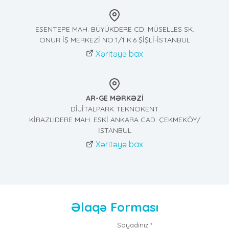
ESENTEPE MAH. BÜYÜKDERE CD. MÜSELLES SK.
ONUR İŞ MERKEZİ NO:1/1 K:6 ŞİŞLİ-İSTANBUL
Xəritəyə bax
AR-GE MƏRKƏZİ
DİJİTALPARK TEKNOKENT
KİRAZLIDERE MAH. ESKİ ANKARA CAD. ÇEKMEKÖY/
İSTANBUL
Xəritəyə bax
Əlaqə Forması
Soyadınız
*