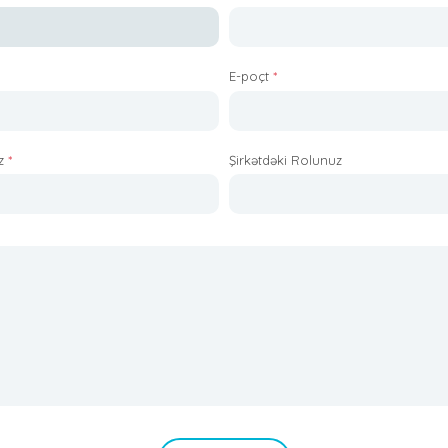
E-poçt
*
ız
*
Şirkətdəki Rolunuz