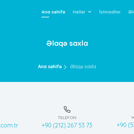
Ana səhifə
Həllər
İstinadlar
Əl
Əlaqə saxla
Ana səhifə
Əlaqə saxla
TELEFON
+90 (5
.com.tr
+90 (212) 267 53 73