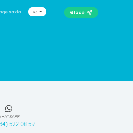
aqə saxla
AZ
Əlaqə
WHATSAPP
34) 522 08 59