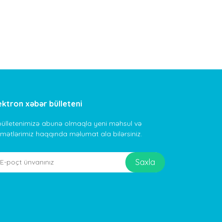
ektron xəbər bülleteni
bülletenimizə abunə olmaqla yeni məhsul və
dmətlərimiz haqqında məlumat ala bilərsiniz.