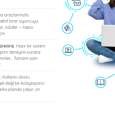
a araçlarımızla
, aktif birer oyuncuya
r, ödüller — hepsi
çin.
retiriz.
Hazır bir sistem
eğitim deneyimi sunarız.
imler... Tamamı sizin
.
.
Kullanıcı dostu
l değil bir kolaylaştırıcı
rka planda çalışır, ön