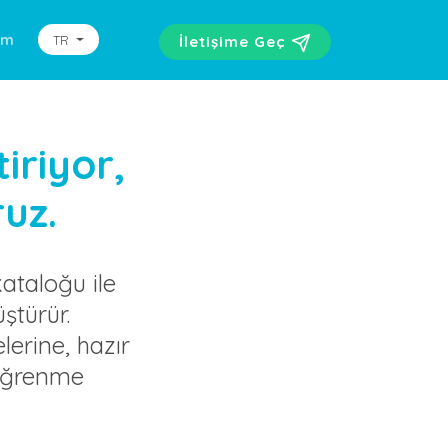
şim
TR
İletişime Geç
iriyor,
ruz.
kataloğu ile
ştürür.
erine, hazır
 öğrenme