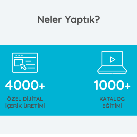
Neler Yaptık?
4000
1000
ÖZEL DİJİTAL
KATALOG
İÇERİK ÜRETİMİ
EĞİTİMİ