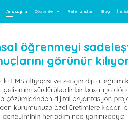
Anasayfa
Çözümler
Referanslar
Blog
İleti
al öğrenmeyi sadeleşt
uçlarını görünür kılıyo
lü LMS altyapısı ve zengin dijital eğitim 
n gelişimini sürdürülebilir bir başarıya dönü
a çözümlerinden dijital oryantasyon projel
erden kurumunuza özel üretimlere kadar;
deneyiminin her adımında yanınızdayız.