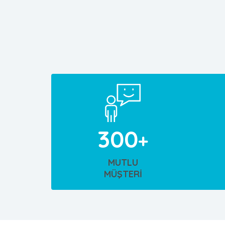
300
MUTLU
MÜŞTERİ