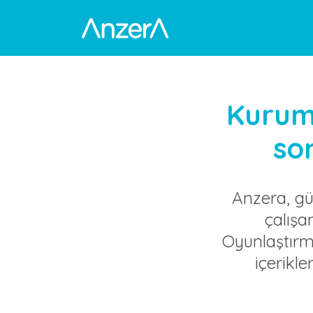
Kurums
son
Anzera, güç
çalışa
Oyunlaştırm
içerikl