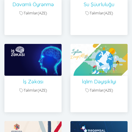
Davamlı Öyrənmə
Su Şüurluluğu
Təlimlər(AZE)
Təlimlər(AZE)
İş Zəkası
İqlim Dəyişikliyi
Təlimlər(AZE)
Təlimlər(AZE)