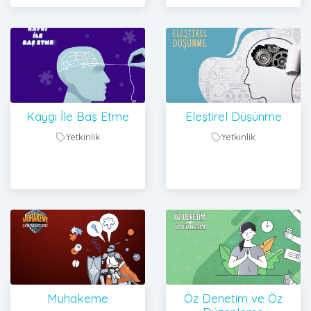
Kaygı İle Baş Etme
Eleştirel Düşünme
Yetkinlik
Yetkinlik
Muhakeme
Öz Denetim ve Öz