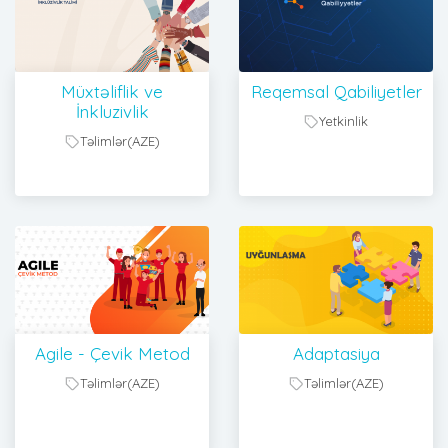
Müxtəliflik ve
Reqemsal Qabiliyetler
İnkluzivlik
Yetkinlik
Təlimlər(AZE)
Agile - Çevik Metod
Adaptasiya
Təlimlər(AZE)
Təlimlər(AZE)