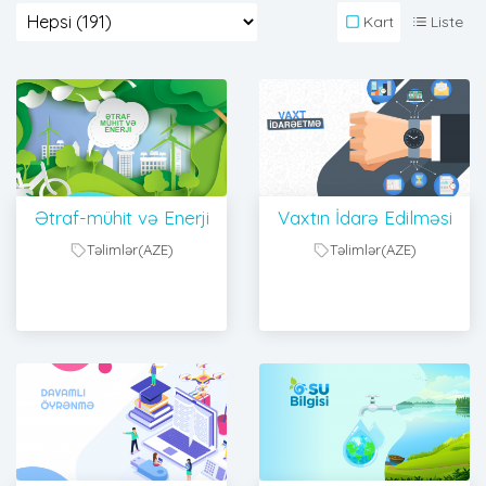
Kart
Liste
Ətraf-mühit və Enerji
Vaxtın İdarə Edilməsi
Təlimlər(AZE)
Təlimlər(AZE)