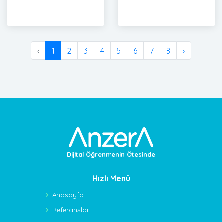
‹
1
2
3
4
5
6
7
8
›
Dijital Öğrenmenin Ötesinde
Hızlı Menü
Anasayfa
Referanslar