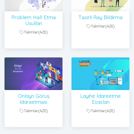
Problem Həll Etmə
Təsirli Rəy Bildirmə
Üsulları
Təlimlər(AZE)
Təlimlər(AZE)
Onlayn Görüş
Layihe İdareetme
İdarəetməsi
Esaslari
Təlimlər(AZE)
Təlimlər(AZE)