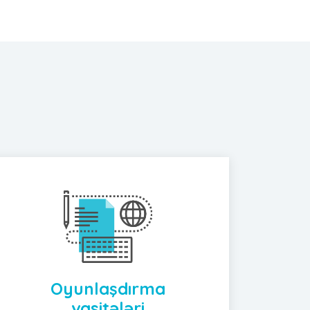
Oyunlaşdırma
vasitələri