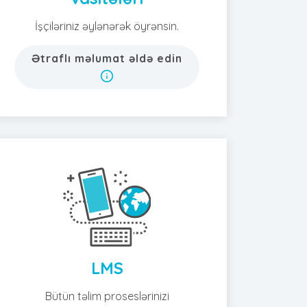
İşçiləriniz əylənərək öyrənsin.
Ətraflı məlumat əldə edin
LMS
Bütün təlim proseslərinizi