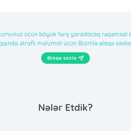
rumunuz üçün böyük fərq yaradacaq rəqəmsal ö
qqında ətraflı məlumat üçün Bizimlə əlaqə saxlay
Əlaqə saxla
Nələr Etdik?