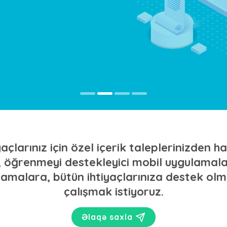
açlarınız için özel içerik taleplerinizden h
e, öğrenmeyi destekleyici mobil uygulama
amalara, bütün ihtiyaçlarınıza destek olma
çalışmak istiyoruz.
Əlaqə saxla