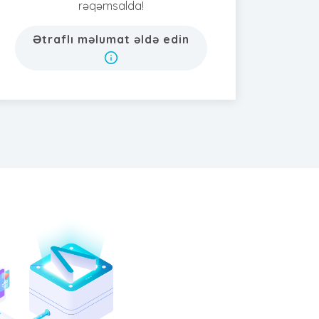
rəqəmsalda!
Ətraflı məlumat əldə edin