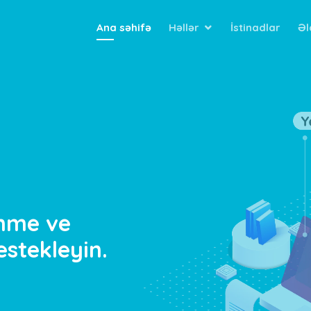
Ana səhifə
Həllər
İstinadlar
Əl
enme ve
estekleyin.