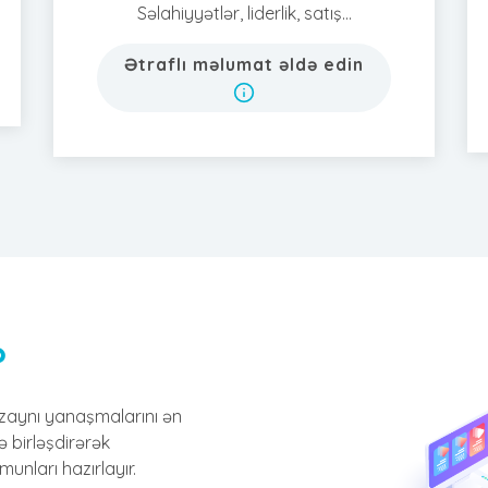
Səlahiyyətlər, liderlik, satış...
Ətraflı məlumat əldə edin
?
zaynı yanaşmalarını ən
ə birləşdirərək
nları hazırlayır.