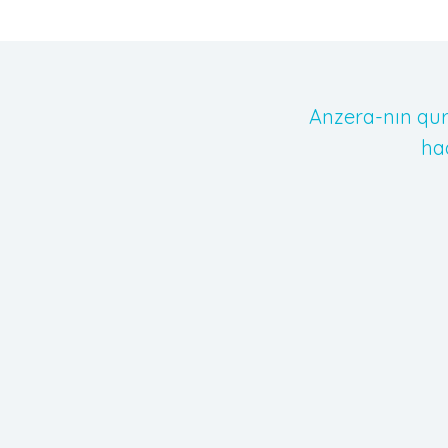
Anzera-nın qu
ha