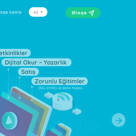
aqə saxla
AZ
Əlaqə