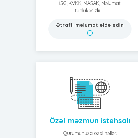
İSG, KVKK, MASAK, Məlumat
təhlükəsizliyi...
Ətraflı məlumat əldə edin
Özəl məzmun istehsalı
Qurumunuza özəl həllər.