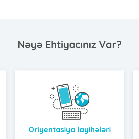
Nəyə Ehtiyacınız Var?
Oriyentasiya layihələri