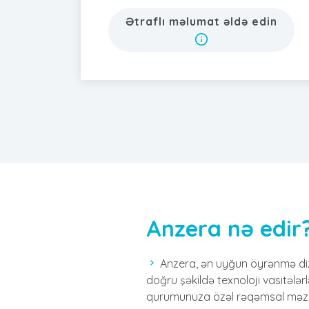
Ətraflı məlumat əldə edin
Anzera nə edir
Anzera, ən uyğun öyrənmə di
doğru şəkildə texnoloji vasitələrl
qurumunuza özəl rəqəmsal məzmu