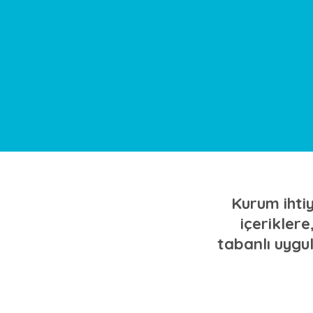
Kurum ihtiy
içerikler
tabanlı uygul