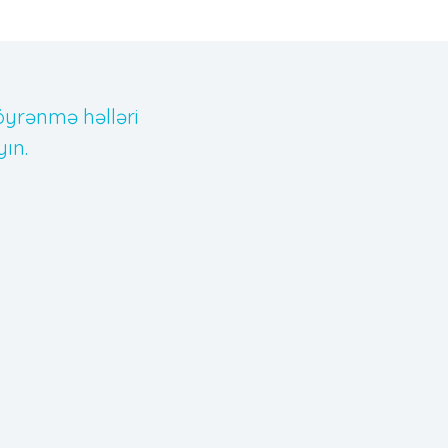
yrənmə həlləri
ın.