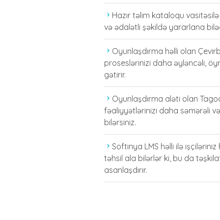
Hazır təlim kataloqu vasitəsilə
və ədalətli şəkildə yararlana biləc
Oyunlaşdırma həlli olan Çevirbi
proseslərinizi daha əyləncəli, öyr
gətirir.
Oyunlaşdırma aləti olan Tagod
fəaliyyətlərinizi daha səmərəli v
bilərsiniz.
Softinya LMS həlli ilə işçilərini
təhsil ala bilərlər ki, bu da təşkil
asanlaşdırır.