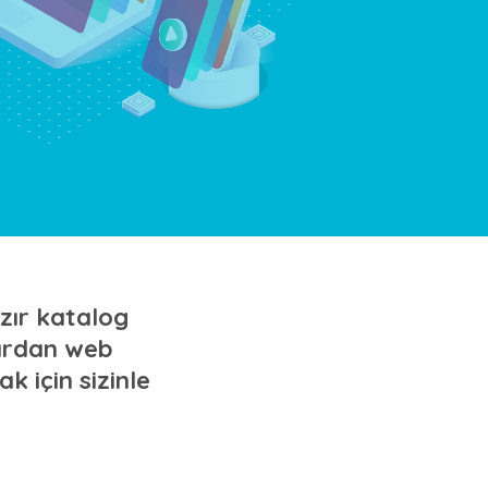
azır katalog
lardan web
k için sizinle