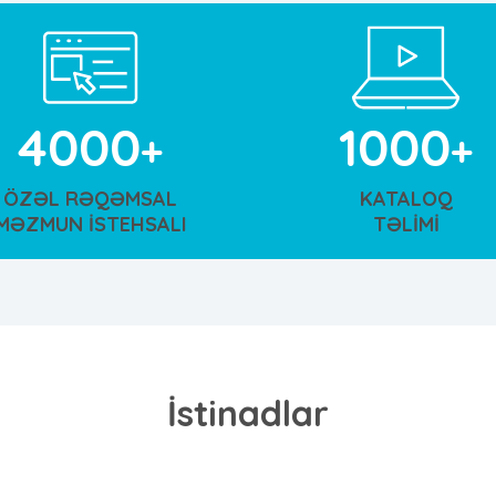
4000
1000
ÖZƏL RƏQƏMSAL
KATALOQ
MƏZMUN İSTEHSALI
TƏLİMİ
İstinadlar