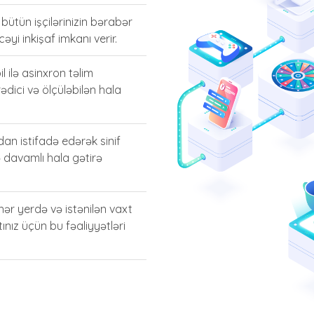
 bütün işçilərinizin bərabər
əyi inkişaf imkanı verir.
l ilə asinxron təlim
ədici və ölçüləbilən hala
an istifadə edərək sinif
ə davamlı hala gətirə
z hər yerdə və istənilən vaxt
atınız üçün bu fəaliyyətləri