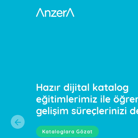
Hazır dijital katalog
eğitimlerimiz ile öğr
gelişim süreçlerinizi d
Kataloglara Gözat