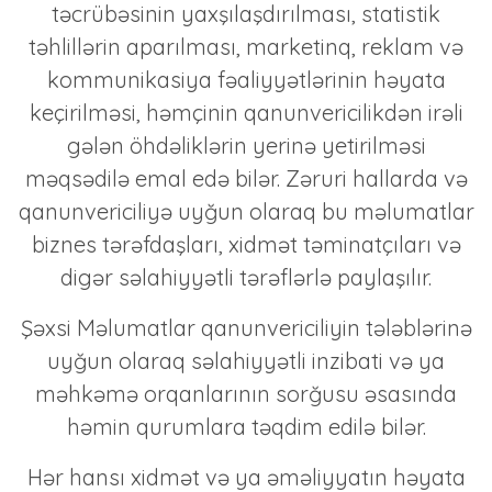
təcrübəsinin yaxşılaşdırılması, statistik
təhlillərin aparılması, marketinq, reklam və
kommunikasiya fəaliyyətlərinin həyata
keçirilməsi, həmçinin qanunvericilikdən irəli
gələn öhdəliklərin yerinə yetirilməsi
məqsədilə emal edə bilər. Zəruri hallarda və
qanunvericiliyə uyğun olaraq bu məlumatlar
biznes tərəfdaşları, xidmət təminatçıları və
digər səlahiyyətli tərəflərlə paylaşılır.
Şəxsi Məlumatlar qanunvericiliyin tələblərinə
uyğun olaraq səlahiyyətli inzibati və ya
məhkəmə orqanlarının sorğusu əsasında
həmin qurumlara təqdim edilə bilər.
Hər hansı xidmət və ya əməliyyatın həyata