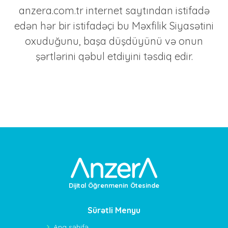
anzera.com.tr internet saytından istifadə
edən hər bir istifadəçi bu Məxfilik Siyasətini
oxuduğunu, başa düşdüyünü və onun
şərtlərini qəbul etdiyini təsdiq edir.
Dijital Öğrenmenin Ötesinde
Sürətli Menyu
Ana səhifə