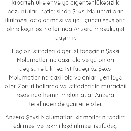
kibertəhlükələr və ya digər təhlükəsizlik
pozuntuları nəticəsində Şəxsi Məlumatların
itirilməsi, açıqlanması və ya üçüncü şəxslərin
əlinə keçməsi hallarında Anzera məsuliyyət
daşımır.
Heç bir istifadəçi digər istifadəçinin Şəxsi
Məlumatlarına daxil ola və ya onları
dəyişdirə bilməz. İstifadəçi öz Şəxsi
Məlumatlarına daxil ola və onları yeniləyə
bilər. Zəruri hallarda və istifadəçinin müraciəti
əsasında həmin məlumatlar Anzera
tərəfindən də yenilənə bilər.
Anzera Şəxsi Məlumatları xidmətlərin təqdim
edilməsi və təkmilləşdirilməsi, istifadəçi