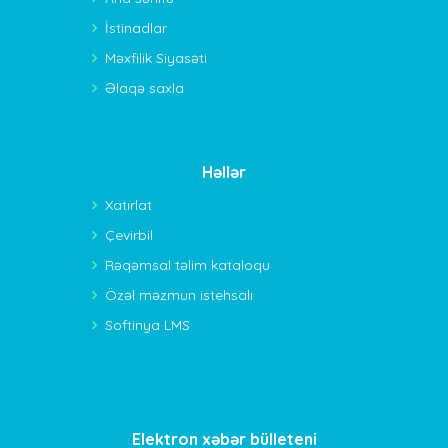
İstinadlar
Məxfilik Siyasəti
Əlaqə saxla
Həllər
Xatırlat
Çevirbil
Rəqəmsal təlim kataloqu
Özəl məzmun istehsalı
Softinya LMS
Elektron xəbər bülleteni