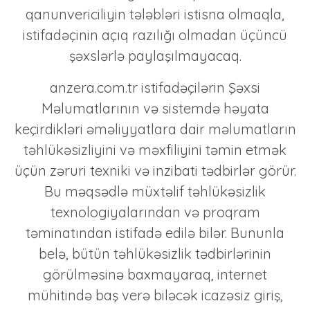
qanunvericiliyin tələbləri istisna olmaqla,
istifadəçinin açıq razılığı olmadan üçüncü
şəxslərlə paylaşılmayacaq.
anzera.com.tr istifadəçilərin Şəxsi
Məlumatlarının və sistemdə həyata
keçirdikləri əməliyyatlara dair məlumatların
təhlükəsizliyini və məxfiliyini təmin etmək
üçün zəruri texniki və inzibati tədbirlər görür.
Bu məqsədlə müxtəlif təhlükəsizlik
texnologiyalarından və proqram
təminatından istifadə edilə bilər. Bununla
belə, bütün təhlükəsizlik tədbirlərinin
görülməsinə baxmayaraq, internet
mühitində baş verə biləcək icazəsiz giriş,