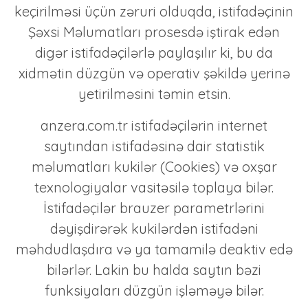
keçirilməsi üçün zəruri olduqda, istifadəçinin
Şəxsi Məlumatları prosesdə iştirak edən
digər istifadəçilərlə paylaşılır ki, bu da
xidmətin düzgün və operativ şəkildə yerinə
yetirilməsini təmin etsin.
anzera.com.tr istifadəçilərin internet
saytından istifadəsinə dair statistik
məlumatları kukilər (Cookies) və oxşar
texnologiyalar vasitəsilə toplaya bilər.
İstifadəçilər brauzer parametrlərini
dəyişdirərək kukilərdən istifadəni
məhdudlaşdıra və ya tamamilə deaktiv edə
bilərlər. Lakin bu halda saytın bəzi
funksiyaları düzgün işləməyə bilər.