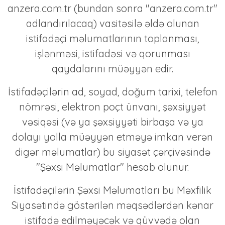
anzera.com.tr
(bundan sonra
"anzera.com.tr"
adlandırılacaq) vasitəsilə əldə olunan
istifadəçi məlumatlarının toplanması,
işlənməsi, istifadəsi və qorunması
qaydalarını müəyyən edir.
İstifadəçilərin ad, soyad, doğum tarixi, telefon
nömrəsi, elektron poçt ünvanı, şəxsiyyət
vəsiqəsi (və ya şəxsiyyəti birbaşa və ya
dolayı yolla müəyyən etməyə imkan verən
digər məlumatlar) bu siyasət çərçivəsində
"Şəxsi Məlumatlar"
hesab olunur.
İstifadəçilərin Şəxsi Məlumatları bu Məxfilik
Siyasətində göstərilən məqsədlərdən kənar
istifadə edilməyəcək və qüvvədə olan