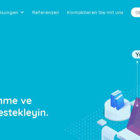
ösungen
Referenzen
Kontaktieren Sie mit uns
D
enme ve
estekleyin.