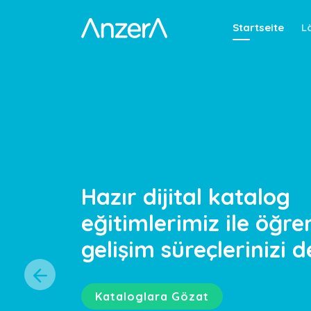
Startseite
L
Hazır dijital katalog
eğitimlerimiz ile öğr
gelişim süreçlerinizi d
Kataloglara Gözat