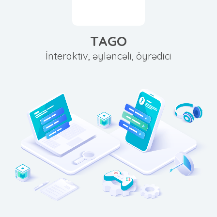
TAGO
İnteraktiv, əyləncəli, öyrədici