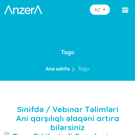
AZ
Tago
Ana səhifə
Tago
Sinifdə / Vebinar Təlimləri
Ani qarşılıqlı əlaqəni artıra
bilərsiniz