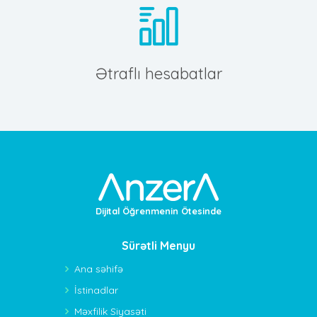
Ətraflı hesabatlar
Dijital Öğrenmenin Ötesinde
Sürətli Menyu
Ana səhifə
İstinadlar
Məxfilik Siyasəti