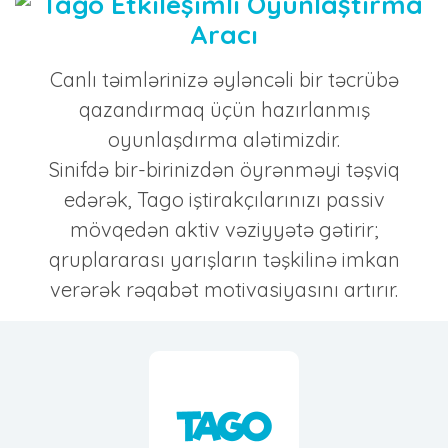
Canlı təimlərinizə əyləncəli bir təcrübə
qazandırmaq üçün hazırlanmış
oyunlaşdırma alətimizdir.
Sinifdə bir-birinizdən öyrənməyi təşviq
edərək, Tago iştirakçılarınızı passiv
mövqedən aktiv vəziyyətə gətirir;
qruplararası yarışların təşkilinə imkan
verərək rəqabət motivasiyasını artırır.