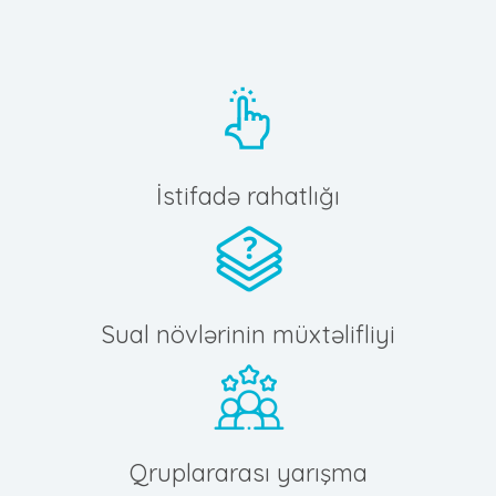
İstifadə rahatlığı
Sual növlərinin müxtəlifliyi
Qruplararası yarışma