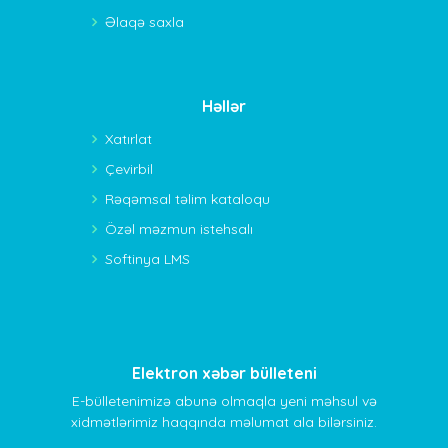
Əlaqə saxla
Həllər
Xatırlat
Çevirbil
Rəqəmsal təlim kataloqu
Özəl məzmun istehsalı
Softinya LMS
Elektron xəbər bülleteni
E-bülletenimizə abunə olmaqla yeni məhsul və
xidmətlərimiz haqqında məlumat ala bilərsiniz.