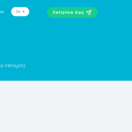
şim
TR
İletişime Geç
a Versiyon)