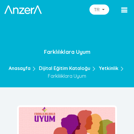
TR
Farklılıklara Uyum
Anasayfa
Dijital Eğitim Kataloğu
Yetkinlik
Farklılıklara Uyum