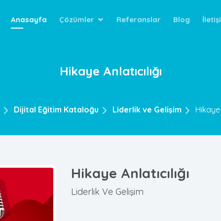
Anasayfa
Çözümler
Referanslar
Blog
İleti
Hikaye Anlatıcılığı
Dijital Eğitim Kataloğu
Liderlik ve Gelişim
Hikaye 
Hikaye Anlatıcılığı
Liderlik Ve Gelişim