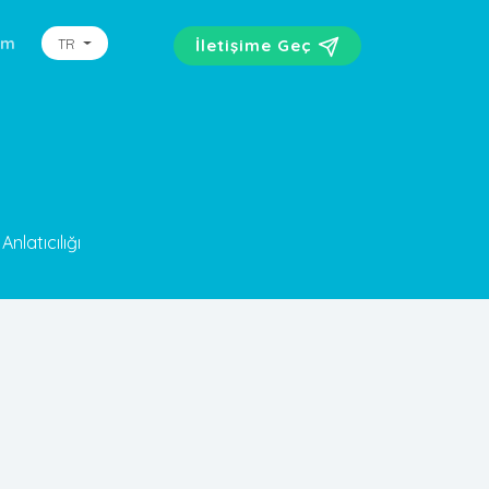
şim
TR
İletişime Geç
Anlatıcılığı